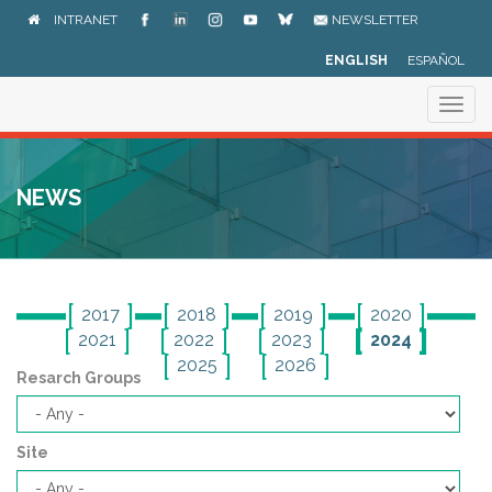
Skip
INTRANET
NEWSLETTER
to
main
ENGLISH
ESPAÑOL
content
Togg
navig
NEWS
2017
2018
2019
2020
2021
2022
2023
2024
2025
2026
Resarch Groups
Site