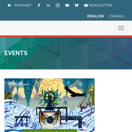
Skip
INTRANET
NEWSLETTER
to
main
ENGLISH
ESPAÑOL
content
Togg
navig
EVENTS