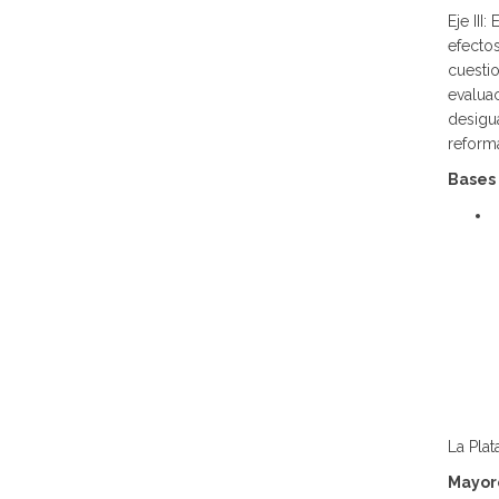
Eje II
efectos
cuestio
evalua
desigu
reforma
Bases 
La Plat
Mayor