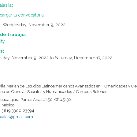
las.lat
cargar la convocatoria
:
Wednesday, November 9, 2022
 de trabajo:
ity
s:
day, November 9, 2022
to
Saturday, December 17, 2022
ylla Merian de Estudios Latinoamericanos Avanzados en Humanidades y Cie
ario de Ciencias Sociales y Humanidades / Campus Belenes
uadalajara Parres Arias #150, CP 45132.
, México.
33) 3819 3300-23594.
.calas@gmail.com