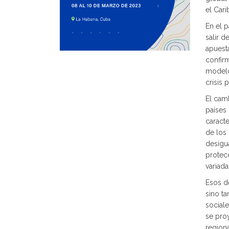
el Car
En el p
salir d
apuesta
confir
modelo
crisis 
El cam
países 
caracte
de los 
desigua
protec
variada
Esos de
sino t
sociale
se pro
regiona