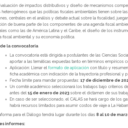
I: Evaluación de impactos distributivos y diseño de mecanismos compe
 heterogéneos que las políticas fiscales ambientales tienen sobre las 
nes, centrales en el análisis y debate actual sobre la fiscalidad, jueg
ción de buena parte de los componentes de una agenda fiscal ambien
ales como las de América Latina y el Caribe, el diseño de los instru
 fiscal ambiental y su economía política.
de la convocatoria
La convocatoria está dirigida a postulantes de las Ciencias So
aportar a las temáticas expuestas tanto en términos empíricos
Aplicación: Llenar el
formato de aplicación
con título y resumen
ficha académica con indicación de la trayectoria profesional y p
Fecha límite para mandar propuestas:
17 de diciembre de 20
Un comité académico seleccionará los trabajos bajo criterios de
antes del
15 de enero de 2023
sobre el dictamen de sus traba
En caso de ser seleccionado, el CALAS se hará cargo de los ga
habrá recursos limitados para asumir costos de viaje a La Haban
aforma para el Diálogo tendrá lugar durante los días
8 al 10 de mar
es informes: