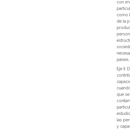
con imp
particu
como l
de la p
product
persona
estruc
socied
necesa
países,
Eje II:
contrib
capacid
cuando
que se
contami
particu
estudio
las per
y capa