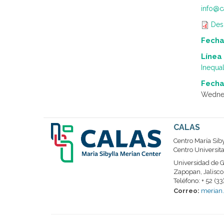
info@ca
Des
Fecha
Línea
Inequal
Fecha
Wednes
CALAS
Centro María Sib
Centro Universit
Universidad de G
Zapopan, Jalisco
Teléfono: + 52 (
Correo:
merian