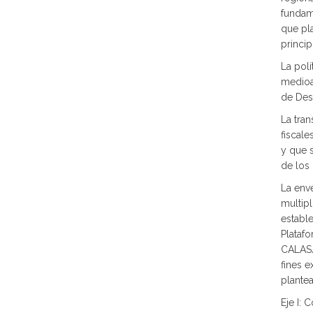
fundame
que pl
princip
La polí
medioa
de Des
La tra
fiscale
y que 
de los 
La enve
multip
establ
Plataf
CALAS/
fines 
plante
Eje I: