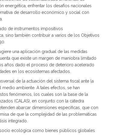
ón energética, enfrentar los desafíos nacionales
ernativa de desarrollo económico y social con
a.
cuado de instrumentos impositivos
, sino también contribuir a varios de los Objetivos
30.
ugiere una aplicación gradual de las medidas
 cuenta que existe un margen de maniobra limitado
mos años dado el proceso de deterioro acelerado
lidades en los ecosistemas afectados.
sversal de la actuación del sistema fiscal ante la
 medio ambiente. A tales efectos, se han
estos fenómenos, los cuales son la base de la
nzados (CALAS), en conjunto con la cátedra
etenden abarcar dimensiones específicas, que con
remisa de que la complejidad de las problemáticas
sis integrado.
ón socio ecológica como bienes públicos globales