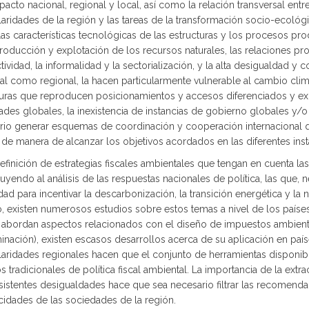
acto nacional, regional y local, así como la relación transversal entre
laridades de la región y las tareas de la transformación socio-ecológ
as características tecnológicas de las estructuras y los procesos pro
roducción y explotación de los recursos naturales, las relaciones pr
ividad, la informalidad y la sectorialización, y la alta desigualdad y 
l como regional, la hacen particularmente vulnerable al cambio climá
turas que reproducen posicionamientos y accesos diferenciados y excl
ades globales, la inexistencia de instancias de gobierno globales y/
rio generar esquemas de coordinación y cooperación internacional qu
 de manera de alcanzar los objetivos acordados en las diferentes inst
 Definición de estrategias fiscales ambientales que tengan en cuenta la
uyendo al análisis de las respuestas nacionales de política, las que,
ad para incentivar la descarbonización, la transición energética y la
, existen numerosos estudios sobre estos temas a nivel de los países
 abordan aspectos relacionados con el diseño de impuestos ambienta
nación), existen escasos desarrollos acerca de su aplicación en país
laridades regionales hacen que el conjunto de herramientas disponibl
s tradicionales de política fiscal ambiental. La importancia de la extra
sistentes desigualdades hace que sea necesario filtrar las recomenda
cidades de las sociedades de la región.