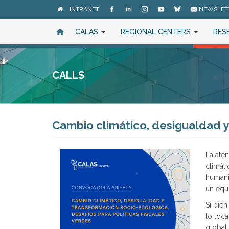
Skip
INTRANET
NEWSLET
to
main
CALAS
REGIONAL CENTERS
RES
content
CALLS
Cambio climático, desigualdad y 
La ate
climát
humanid
un equ
Si bien
lo loc
global 