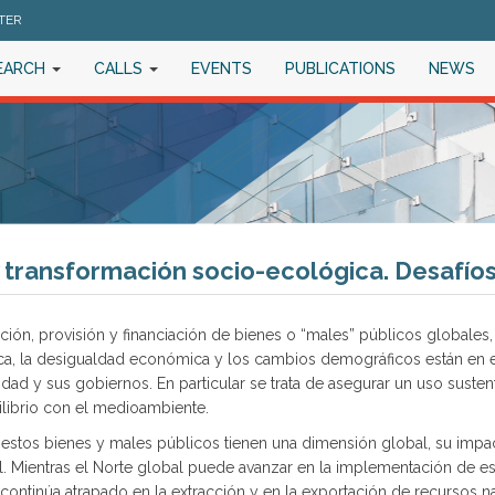
TER
EARCH
CALLS
EVENTS
PUBLICATIONS
NEWS
transformación socio-ecológica. Desafíos 
nción, provisión y financiación de bienes o “males” públicos globale
ica, la desigualdad económica y los cambios demográficos están en el 
ad y sus gobiernos. En particular se trata de asegurar un uso sustent
ilibrio con el medioambiente.
 estos bienes y males públicos tienen una dimensión global, su impac
al. Mientras el Norte global puede avanzar en la implementación de e
continúa atrapado en la extracción y en la exportación de recursos n