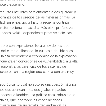
plejo escenario.
recursos naturales para enfrentar la desigualdad y
bonanza de los precios de las materias primas. La
dad. Sin embargo, la historia reciente continúa
ransformaciones deseadas. Más bien, profundiza un
ades, volátil, dependiente, proclive a cíclicas
pero con expresiones locales evidentes. Los
del cambio climático, lo cual es atribuible a las
 a la alta dependencia económica de la explotación
cuentra en condiciones de vulnerabilidad, a la alta
egional, a las carencias de los sistemas de
lnerables, en una región que cuenta con una muy
ecológica, lo cual no solo es una cuestión técnica,
ones que atiendan a los desiguales impactos
 necesario también una política fiscal robusta que
ales, que incorpore las especificidades
otivaciones de sustentabilidad ambiental. Es