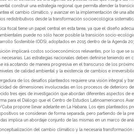
ntal construir una estrategia regional que permita atender la transici
antea el cambio climático, y avanzar en la implementación de una alt
ios redistributivos desde la transformación socioecológica sistemátic
tica fiscal tiene un papel central en esta tarea, ya que el diseño ade
mbientales puede no sólo hacer posible la transición socio-ecológica
arrollo Sostenible (ODS), adoptados en 2015 dentro de la Agenda 20
nsición implicará costos socioeconómicos relevantes, por lo que se s
s necesarias. Las estrategias nacionales deben definirse teniendo en
se irá acotando de manera progresiva en el transcurso de los próxi
niveles de calidad ambiental y la existencia de cambios e irreversibi
rgadura de los desafíos planteados requiere una visión integral y tran
licidad de dimensiones involucradas en los procesos de deterioro del
ecido tres ejes de investigación que abordan diferentes aspectos de 
orma para el Diálogo que el Centro de Estudios Latinoamericanos Ava
Cuba propone llevar adelante en La Habana. Los ejes planteados pr
expositivos se consideran de forma separada, pero partiendo de la p
adas implica un abordaje conjunto de las mismas en un marco de análi
 Conceptualización del cambio climático y la necesaria transformaci