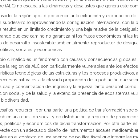
ibe (ALC) no escapa a las dinámicas y desajustes que genera este com
asado, la región apostó por aumentar la extracción y exportación de 
el subdesarrollo aprovechando la configuración internacional con la 
 resultó en un limitado crecimiento y una baja relativa de la desigual
mando que ese camino no garantiza ni los frutos económicos ni las t
 de desarrollo insostenible ambientalmente, reproductor de desiguald
políticas, sociales y económicas.
bio climático es un fenómeno con causas y consecuencias globales, 
de la región de ALC son particularmente vulnerables ante los efectos 
rísticas tecnológicas de las estructuras y los procesos productivos,
recursos naturales, a la elevada proporción de la población que se en
ldad y concentración del ingreso y la riqueza, tanto personal como r
ción social y de la salud y la extendida presencia de ecosistemas vu
 biodiversidad.
safíos requieren, por una parte, una política de transformación socio
ambién una cuestión social y de distribución, y requiere de proyecci
s, políticos y económicos de dicha transformación. Por otra parte, es
yecte con un adecuado diseño de instrumentos fiscales medioambient
les en el contexto de una agenda de política fiscal que integre las m