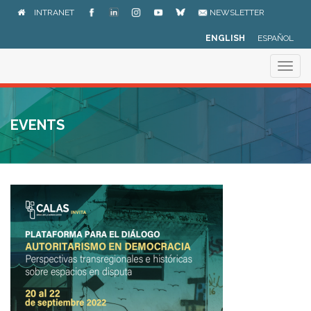
Skip
INTRANET
NEWSLETTER
to
main
ENGLISH
ESPAÑOL
content
Togg
navig
EVENTS